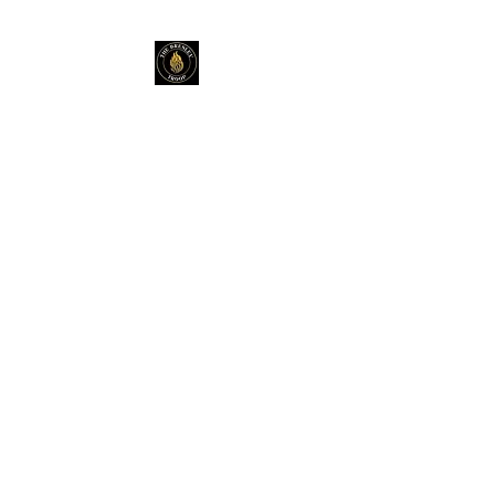
THE BRESLEV
TROOP
+972-55-984-3743
נחמנים משמחים
באירועים
שופרות, תופים, מוזיקה כליזמר
Percussions | Shofar | Kleizmer
Music