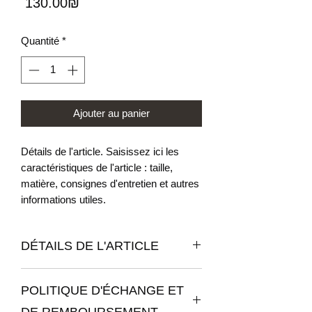
Prix
‏130.00 ‏₪
Quantité
*
Ajouter au panier
Détails de l'article. Saisissez ici les
caractéristiques de l'article : taille,
matière, consignes d'entretien et autres
informations utiles.
DÉTAILS DE L'ARTICLE
Détails de l'article. Saisissez ici les
POLITIQUE D'ÉCHANGE ET
caractéristiques de l'article : taille,
matière et consignes d'entretien. Vous
DE REMBOURSEMENT