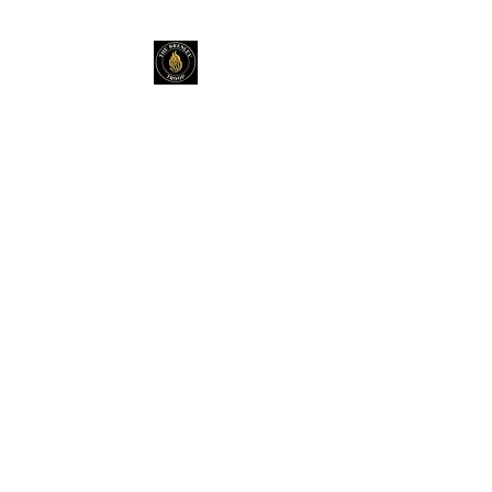
THE BRESLEV
TROOP
+972-55-984-3743
נחמנים משמחים
באירועים
שופרות, תופים, מוזיקה כליזמר
Percussions | Shofar | Kleizmer
Music