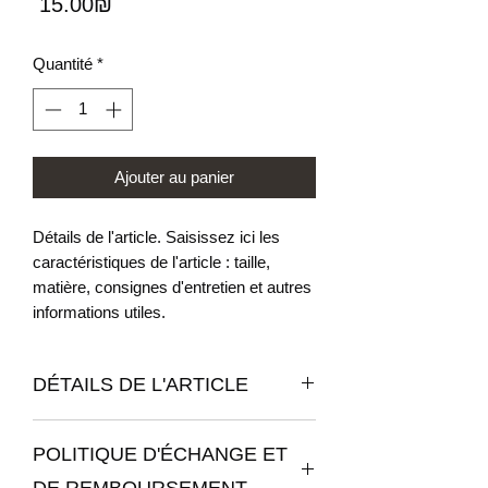
Prix
‏15.00 ‏₪
Quantité
*
Ajouter au panier
Détails de l'article. Saisissez ici les
caractéristiques de l'article : taille,
matière, consignes d'entretien et autres
informations utiles.
DÉTAILS DE L'ARTICLE
Détails de l'article. Saisissez ici les
POLITIQUE D'ÉCHANGE ET
caractéristiques de l'article : taille,
matière et consignes d'entretien. Vous
DE REMBOURSEMENT