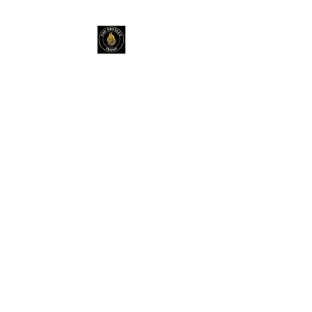
THE BRESLEV
TROOP
+972-55-984-3743
נחמנים משמחים
באירועים
שופרות, תופים, מוזיקה כליזמר
Percussions | Shofar | Kleizmer
Music